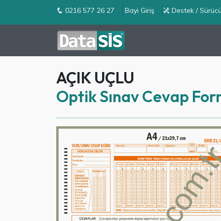
0216 577 26 27
Bayi Giriş
Destek / Sürücü
AÇIK UÇLU
Optik Sınav Cevap For