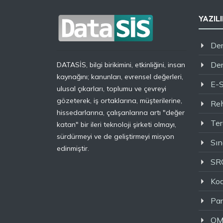
YAZIL
Der
De
DATASİS, bilgi birikimini, etkinliğini, insan
kaynağını; kanunları, evrensel değerleri,
E-
ulusal çıkarları, toplumu ve çevreyi
gözeterek, iş ortaklarına, müşterilerine,
Re
hissedarlarına, çalışanlarına artı "değer
Ter
katan" bir ileri teknoloji şirketi olmayı,
sürdürmeyi ve de geliştirmeyi misyon
Sı
edinmiştir.
SR
Ko
Par
OM