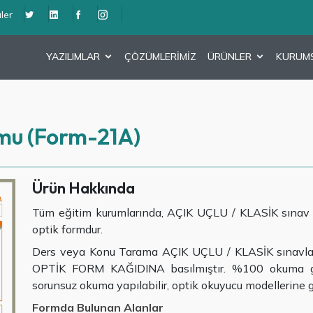
ler
YAZILIMLAR
ÇÖZÜMLERİMİZ
ÜRÜNLER
KURUM
mu (Form-21A)
Ürün Hakkında
Tüm eğitim kurumlarında, AÇIK UÇLU / KLASİK sınav d
optik formdur.
Ders veya Konu Tarama AÇIK UÇLU / KLASİK sınavlard
OPTİK FORM KAĞIDINA basılmıştır. %100 okuma gara
sorunsuz okuma yapılabilir, optik okuyucu modellerine g
Formda Bulunan Alanlar