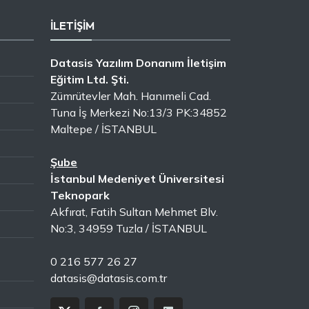
İLETİŞİM
Datasis Yazılım Donanım İletişim
Eğitim Ltd. Şti.
Zümrütevler Mah. Hanımeli Cad.
Tuna İş Merkezi No:13/3 PK:34852
Maltepe / İSTANBUL
Şube
İstanbul Medeniyet Üniversitesi
Teknopark
Akfırat, Fatih Sultan Mehmet Blv.
No:3, 34959 Tuzla / İSTANBUL
0 216 577 26 27
datasis@datasis.com.tr