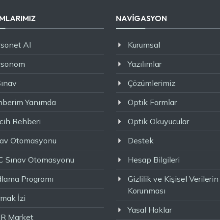
IMLARIMIZ
NAVİGASYON
sonet AI
Kurumsal
rsonom
Yazılımlar
Sınav
Çözümlerimiz
hberim Yanımda
Optik Formlar
cih Rehberi
Optik Okuyucular
nav Otomasyonu
Destek
C Sınav Otomasyonu
Hesap Bilgileri
dlama Programı
Gizlilik ve Kişisel Verilerin
Korunması
mak İzi
Yasal Haklar
R Market