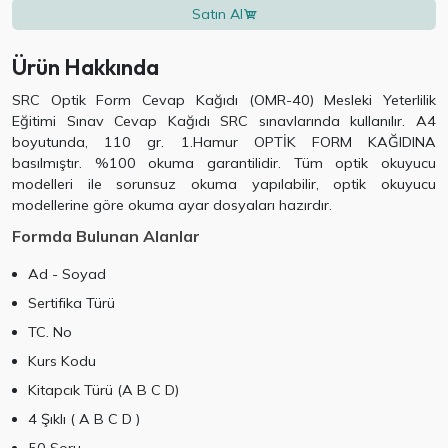
Satın Al
Ürün Hakkında
SRC Optik Form Cevap Kağıdı (OMR-40) Mesleki Yeterlilik
Eğitimi Sınav Cevap Kağıdı SRC sınavlarında kullanılır. A4
boyutunda, 110 gr. 1.Hamur OPTİK FORM KAĞIDINA
basılmıştır. %100 okuma garantilidir. Tüm optik okuyucu
modelleri ile sorunsuz okuma yapılabilir, optik okuyucu
modellerine göre okuma ayar dosyaları hazırdır.
Formda Bulunan Alanlar
Ad - Soyad
Sertifika Türü
TC. No
Kurs Kodu
Kitapcık Türü (A B C D)
4 Şıklı ( A B C D )