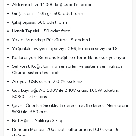
Aktarma hızı: 11000 kağıt/saat'e kadar
Giriş Tepsisi: 105 gr. 500 adet form
Çıkış tepsisi: 500 adet form
Hatalı Tepsisi: 150 adet form
Yazıcı: Mürekkep Püskürtmeli Standard
Yoğunluk seviyesi: İç seviye 256, kullanıcı seviyesi 16
Kalibrasyon: Referans kağıt ile otomatik hassasiyet ayarı
Self-test: Kağıt tanıma sensörleri ve sistem veri hafızası.
Okuma sistem testi dahil.
Arayüz: USB sürüm 2.0 (Yüksek hız)
Güç kaynağı: AC 100V ile 240V arası, 100W tüketim,
50/60 Hz frekans
Çevre: Önerilen Sıcaklık: 5 derece ile 35 derece, Nem oranı:
%30 ile %80 arası
Net Ağırlık: Yaklaşık 37 kg
Denetim Masası: 20x2 satır alfanümerik LCD ekran, 5
düğme