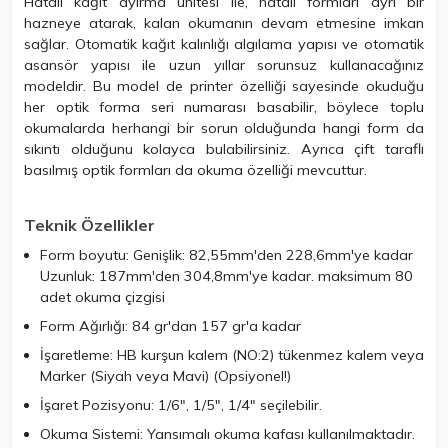
Hatalı kağıt ayırma ünitesi ile, hatalı formları ayrı bir
hazneye atarak, kalan okumanın devam etmesine imkan
sağlar. Otomatik kağıt kalınlığı algılama yapısı ve otomatik
asansör yapısı ile uzun yıllar sorunsuz kullanacağınız
modeldir. Bu model de printer özelliği sayesinde okuduğu
her optik forma seri numarası basabilir, böylece toplu
okumalarda herhangi bir sorun olduğunda hangi form da
sıkıntı olduğunu kolayca bulabilirsiniz. Ayrıca çift taraflı
basılmış optik formları da okuma özelliği mevcuttur.
Teknik Özellikler
Form boyutu: Genişlik: 82,55mm'den 228,6mm'ye kadar
Uzunluk: 187mm'den 304,8mm'ye kadar. maksimum 80
adet okuma çizgisi
Form Ağırlığı: 84 gr'dan 157 gr'a kadar
İşaretleme: HB kurşun kalem (NO:2) tükenmez kalem veya
Marker (Siyah veya Mavi) (Opsiyonel!)
İşaret Pozisyonu: 1/6", 1/5", 1/4" seçilebilir.
Okuma Sistemi: Yansımalı okuma kafası kullanılmaktadır.