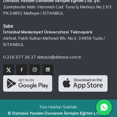
Datasis Yazılım Donanım İletişim Eğitim Ltd. Şti.
Zümrütevler Mah. Hanımeli Cad. Tuna İş Merkezi No:13/3
PK:34852 Maltepe / İSTANBUL
Şube
İstanbul Medeniyet Üniversitesi Teknopark
Akfırat, Fatih Sultan Mehmet Blv. No:3, 34959 Tuzla /
İSTANBUL
0 216 577 26 27
datasis@datasis.com.tr
Tüm Hakları Saklıdır
© Datasis Yazılım Donanım İletişim Eğitim Ltd. Şti.