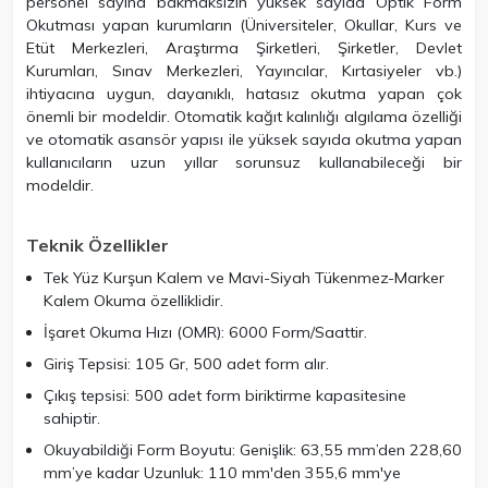
personel sayına bakmaksızın yüksek sayıda Optik Form
Okutması yapan kurumların (Üniversiteler, Okullar, Kurs ve
Etüt Merkezleri, Araştırma Şirketleri, Şirketler, Devlet
Kurumları, Sınav Merkezleri, Yayıncılar, Kırtasiyeler vb.)
ihtiyacına uygun, dayanıklı, hatasız okutma yapan çok
önemli bir modeldir. Otomatik kağıt kalınlığı algılama özelliği
ve otomatik asansör yapısı ile yüksek sayıda okutma yapan
kullanıcıların uzun yıllar sorunsuz kullanabileceği bir
modeldir.
Teknik Özellikler
Tek Yüz Kurşun Kalem ve Mavi-Siyah Tükenmez-Marker
Kalem Okuma özelliklidir.
İşaret Okuma Hızı (OMR): 6000 Form/Saattir.
Giriş Tepsisi: 105 Gr, 500 adet form alır.
Çıkış tepsisi: 500 adet form biriktirme kapasitesine
sahiptir.
Okuyabildiği Form Boyutu: Genişlik: 63,55 mm’den 228,60
mm’ye kadar Uzunluk: 110 mm'den 355,6 mm'ye